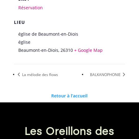
Réservation
LIEU
église de Beaumont-en-Diois
église
Beaumont-en-Diois
,
26310
+ Google Map
La mélodie des flows
BALKANOPHONIE
Retour à l’accueil
Les Oreillons des